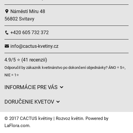
Náměstí Míru 48
56802 Svitavy
+420 605 732 372
info@cactus-kvetiny.cz
4.9/5 ⭐ (41 recenzií)
Odporučil by zákazník kvetinárstvo po dokončení objednávky? ÁNO = 5⭐,
NIE = 1⭐
INFORMÁCIE PRE VÁS
Všeobecné obchodné podmienky
DORUČENIE KVETOV
Ochrana osobných údajov
Poplatky za doručenie
Časy doručenia kvetov – prehľad možností
© 2017 CACTUS květiny | Rozvoz květin. Powered by
Kam doručujeme kvety
LaFlora.com
.
Súbory cookie