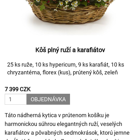
Kôš plný ruží a karafiátov
25 ks ruže, 10 ks hypericum, 9 ks karafiát, 10 ks
chryzantéma, florex (kus), prútený kôš, zeleň
7 399 CZK
OBJEDNÁVKA
Táto nádherná kytica v prútenom košíku je
harmonickou súhrou elegantných ruží, veselých
karafiátov a pôvabných sedmokrások, ktorú jemne