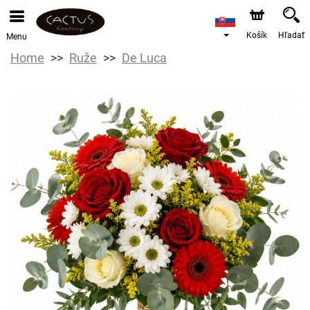
Košík
Hľadať
Menu
Home
Ruže
De Luca