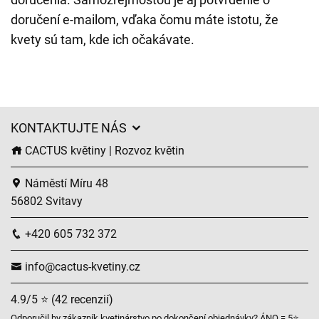
doručení e-mailom, vďaka čomu máte istotu, že
kvety sú tam, kde ich očakávate.
KONTAKTUJTE NÁS
CACTUS květiny | Rozvoz květin
Náměstí Míru 48
56802 Svitavy
+420 605 732 372
info@cactus-kvetiny.cz
4.9/5 ⭐ (42 recenzií)
Odporučil by zákazník kvetinárstvo po dokončení objednávky? ÁNO = 5⭐,