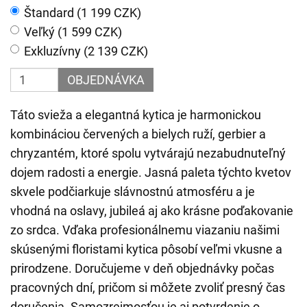
Štandard (1 199 CZK)
Veľký (1 599 CZK)
Exkluzívny (2 139 CZK)
OBJEDNÁVKA
Táto svieža a elegantná kytica je harmonickou
kombináciou červených a bielych ruží, gerbier a
chryzantém, ktoré spolu vytvárajú nezabudnuteľný
dojem radosti a energie. Jasná paleta týchto kvetov
skvele podčiarkuje slávnostnú atmosféru a je
vhodná na oslavy, jubileá aj ako krásne poďakovanie
zo srdca. Vďaka profesionálnemu viazaniu našimi
skúsenými floristami kytica pôsobí veľmi vkusne a
prirodzene. Doručujeme v deň objednávky počas
pracovných dní, pričom si môžete zvoliť presný čas
doručenia. Samozrejmosťou je aj potvrdenie o