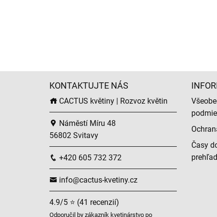
KONTAKTUJTE NÁS
INFOR
CACTUS květiny | Rozvoz květin
Všeobe
podmie
Náměstí Míru 48
Ochran
56802 Svitavy
Časy do
prehľa
+420 605 732 372
info@cactus-kvetiny.cz
4.9/5 ⭐ (41 recenzií)
Odporučil by zákazník kvetinárstvo po