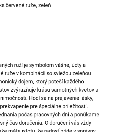
ks červené ruže, zeleň
ených ruží je symbolom vášne, úcty a
né ruže v kombinácii so sviežou zeleňou
monický dojem, ktorý poteší každého
stov zvýrazňuje krásu samotných kvetov a
ýnimočnosti. Hodí sa na prejavenie lásky,
rekvapenie pre špeciálne príležitosti.
jednania počas pracovných dní a ponúkame
esný čas doručenia. O doručení vás vždy
že máte istotu, že radosť príde v správny