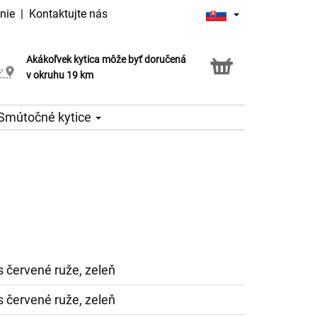
nie
|
Kontaktujte nás
Akákoľvek kytica môže byť doručená
Služba Click & Collect
v okruhu 19 km
Smútočné kytice
s červené ruže, zeleň
s červené ruže, zeleň