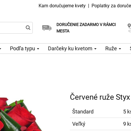
Kam doručujeme kvety
|
Poplatky za doruče
DORUČENIE ZADARMO V RÁMCI
Vyberte si dátum doručenia
Doručenie v ten istý deň k dispozícii
MESTA
Podľa typu
Darčeky ku kvetom
Ruže
Červené ruže Styx
Štandard
5 k
Veľký
9 k