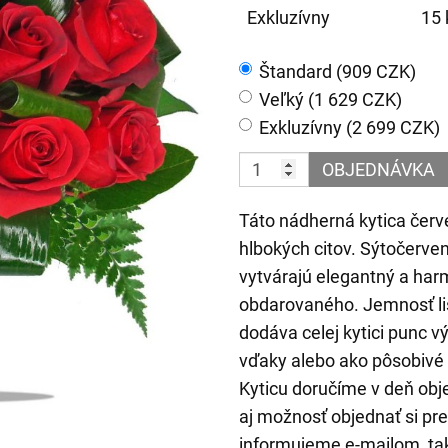
Exkluzívny
15 
Štandard (909 CZK)
Veľký (1 629 CZK)
Exkluzívny (2 699 CZK)
OBJEDNÁVKA
Táto nádherná kytica červ
hlbokých citov. Sýtočerve
vytvárajú elegantný a har
obdarovaného. Jemnosť li
dodáva celej kytici punc v
vďaky alebo ako pôsobivé p
Kyticu doručíme v deň ob
aj možnosť objednať si pr
informujeme e-mailom, tak