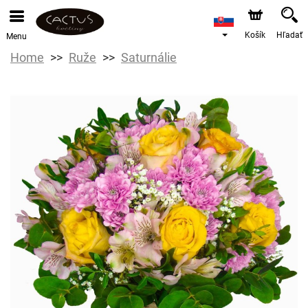
Košík
Hľadať
Menu
Home
Ruže
Saturnálie