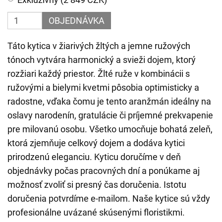
OBJEDNÁVKA
Táto kytica v žiarivých žltých a jemne ružových
tónoch vytvára harmonický a svieži dojem, ktorý
rozžiari každý priestor. Žlté ruže v kombinácii s
ružovými a bielymi kvetmi pôsobia optimisticky a
radostne, vďaka čomu je tento aranžmán ideálny na
oslavy narodenín, gratulácie či príjemné prekvapenie
pre milovanú osobu. Všetko umocňuje bohatá zeleň,
ktorá zjemňuje celkový dojem a dodáva kytici
prirodzenú eleganciu. Kyticu doručíme v deň
objednávky počas pracovných dní a ponúkame aj
možnosť zvoliť si presný čas doručenia. Istotu
doručenia potvrdíme e-mailom. Naše kytice sú vždy
profesionálne uvázané skúsenými floristikmi.