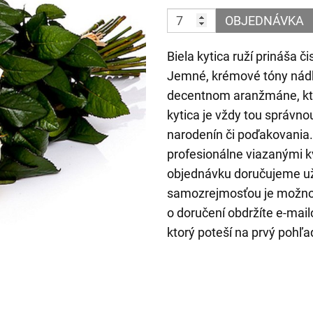
OBJEDNÁVKA
Biela kytica ruží prináša č
Jemné, krémové tóny nádh
decentnom aranžmáne, kto
kytica je vždy tou správn
narodenín či poďakovania.
profesionálne viazanými k
objednávku doručujeme už
samozrejmosťou je možnosť
o doručení obdržíte e-mai
ktorý poteší na prvý pohľa