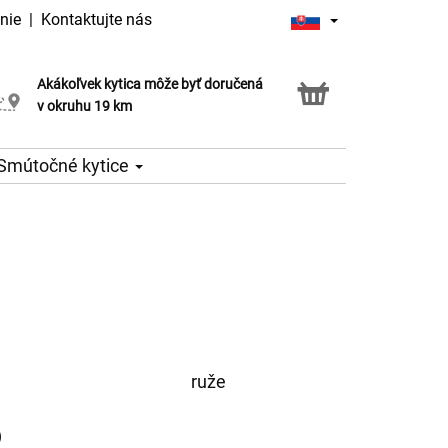
nie
|
Kontaktujte nás
Akákoľvek kytica môže byť doručená
Služba Click & Collect
v okruhu 19 km
Smútočné kytice
ruže
)