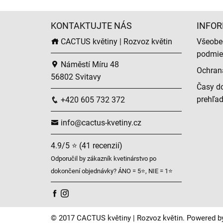
KONTAKTUJTE NÁS
INFOR
CACTUS květiny | Rozvoz květin
Všeobe
podmie
Náměstí Míru 48
Ochran
56802 Svitavy
Časy do
prehľa
+420 605 732 372
info@cactus-kvetiny.cz
4.9/5 ⭐ (41 recenzií)
Odporučil by zákazník kvetinárstvo po
dokončení objednávky? ÁNO = 5⭐, NIE = 1⭐
© 2017 CACTUS květiny | Rozvoz květin. Powered b