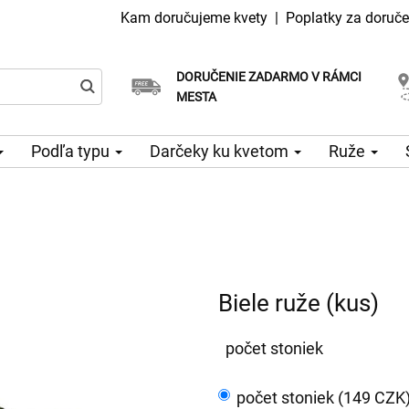
Kam doručujeme kvety
|
Poplatky za doruče
DORUČENIE ZADARMO V RÁMCI
Vyberte si dátum doručenia
Doručenie v ten istý deň k dispozícii
MESTA
Podľa typu
Darčeky ku kvetom
Ruže
Biele ruže (kus)
počet stoniek
počet stoniek (149 CZK