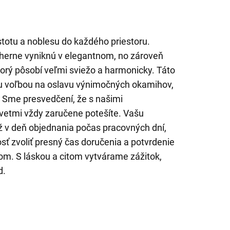
istotu a noblesu do každého priestoru.
erne vyniknú v elegantnom, no zároveň
rý pôsobí veľmi sviežo a harmonicky. Táto
ou voľbou na oslavu výnimočných okamihov,
 Sme presvedčení, že s našimi
vetmi vždy zaručene potešíte. Vašu
 v deň objednania počas pracovných dní,
 zvoliť presný čas doručenia a potvrdenie
lom. S láskou a citom vytvárame zážitok,
d.