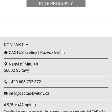
INNE PRODUKTY
KONTAKT
CACTUS květiny | Rozvoz květin
Náměstí Míru 48
56802 Svitavy
+420 605 732 372
info@cactus-kvetiny.cz
4.9/5 ⭐ (42 opinii)
Czy klient poleciłby kwiaciarnię po zrealizowaniu zamówienia? TAK = 5⭐,