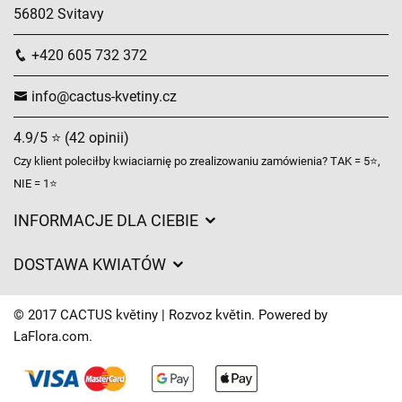
56802 Svitavy
+420 605 732 372
info@cactus-kvetiny.cz
4.9/5 ⭐ (42 opinii)
Czy klient poleciłby kwiaciarnię po zrealizowaniu zamówienia? TAK = 5⭐,
NIE = 1⭐
INFORMACJE DLA CIEBIE
Regulamin sklepu internetowego
DOSTAWA KWIATÓW
Ochrona danych osobowych
Opłaty za dostawę
Czasy dostawy kwiatów – przegląd możliwości
© 2017 CACTUS květiny | Rozvoz květin. Powered by
Gdzie dostarczamy kwiaty
LaFlora.com
.
Ciasteczka
Kontakt