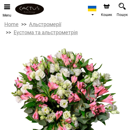
Кошик
Пошук
Menu
Home
Альстромерії
Еустома та альстрометрія