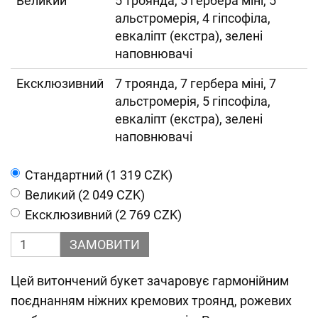
Великий
5 троянда, 5 гербера міні, 5
альстромерія, 4 гіпсофіла,
евкаліпт (екстра), зелені
наповнювачі
Ексклюзивний
7 троянда, 7 гербера міні, 7
альстромерія, 5 гіпсофіла,
евкаліпт (екстра), зелені
наповнювачі
Cтандартний (1 319 CZK)
Великий (2 049 CZK)
Ексклюзивний (2 769 CZK)
ЗАМОВИТИ
Цей витончений букет зачаровує гармонійним
поєднанням ніжних кремових троянд, рожевих