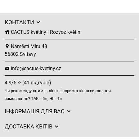
КОНТАКТИ
CACTUS květiny | Rozvoz květin
Náměstí Míru 48
56802 Svitavy
info@cactus-kvetiny.cz
4.9/5 ⭐ (41 відгуків)
Чи рекомендуватиме клієнт флориста після виконання
замовлення? ТАК = 5⭐, НІ = 1⭐
ІНФОРМАЦІЯ ДЛЯ ВАС
Загальні умови ведення господарської діяльності
ДОСТАВКА КВІТІВ
Захист персональних даних
Вартість доставки