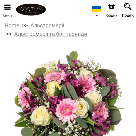
Кошик
Пошук
Menu
Home
Альстромерії
Альстромерії та білі троянди