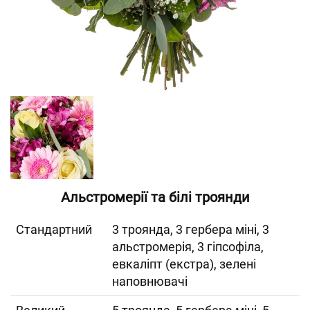
Альстромерії та білі троянди
Cтандартний
3 троянда, 3 гербера міні, 3
альстромерія, 3 гіпсофіла,
евкаліпт (екстра), зелені
наповнювачі