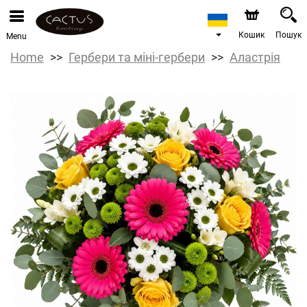
Кошик
Пошук
Menu
Home
Гербери та міні-гербери
Аластрія