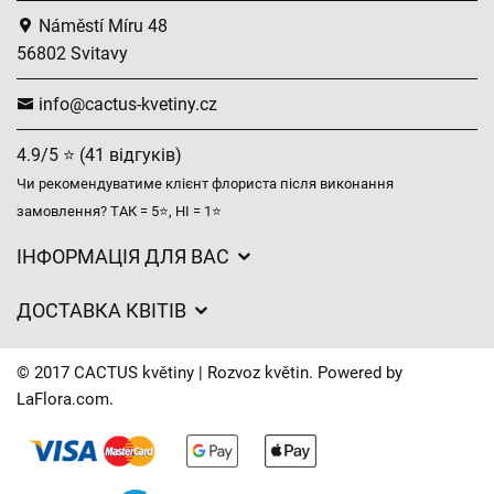
Náměstí Míru 48
56802 Svitavy
info@cactus-kvetiny.cz
4.9/5 ⭐ (41 відгуків)
Чи рекомендуватиме клієнт флориста після виконання
замовлення? ТАК = 5⭐, НІ = 1⭐
ІНФОРМАЦІЯ ДЛЯ ВАС
Загальні умови ведення господарської діяльності
ДОСТАВКА КВІТІВ
Захист персональних даних
Вартість доставки
Час доставки квітів – огляд можливостей
© 2017 CACTUS květiny | Rozvoz květin. Powered by
Куди ми доставляємо квіти
LaFlora.com
.
Файли cookie
Контакти