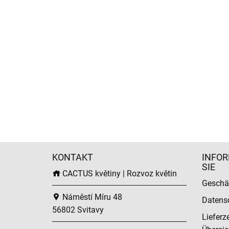
KONTAKT
INFOR
SIE
CACTUS květiny | Rozvoz květin
Geschä
Náměstí Míru 48
Datens
56802 Svitavy
Lieferz