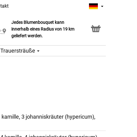
takt
Jedes Blumenbouquet kann
Click & Collect Service
innerhalb eines Radius von 19 km
geliefert werden.
Trauersträuße
3 kamille, 3 johanniskräuter (hypericum),