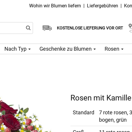
Wohin wir Blumen liefern
|
Liefergebühren
|
Kon
Wählen Sie Ihr Lieferdatum
KOSTENLOSE LIEFERUNG VOR ORT
Lieferung am selben Tag möglich
Nach Typ
Geschenke zu Blumen
Rosen
Rosen mit Kamille
Standard
7 rote rosen, 
bogen, grün