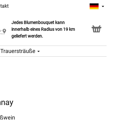
takt
Jedes Blumenbouquet kann
Click & Collect Service
innerhalb eines Radius von 19 km
geliefert werden.
Trauersträuße
nnay
ißwein