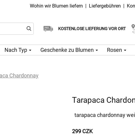
Wohin wir Blumen liefern
|
Liefergebühren
|
Kon
Wählen Sie Ihr Lieferdatum
KOSTENLOSE LIEFERUNG VOR ORT
Lieferung am selben Tag möglich
Nach Typ
Geschenke zu Blumen
Rosen
aca Chardonnay
Tarapaca Chardo
tarapaca chardonnay we
299 CZK