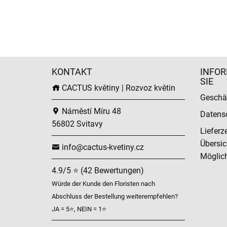
KONTAKT
INFOR
SIE
CACTUS květiny | Rozvoz květin
Geschä
Náměstí Míru 48
Datens
56802 Svitavy
Lieferz
Übersic
info@cactus-kvetiny.cz
Möglich
4.9/5 ⭐ (42 Bewertungen)
Würde der Kunde den Floristen nach
Abschluss der Bestellung weiterempfehlen?
JA = 5⭐, NEIN = 1⭐