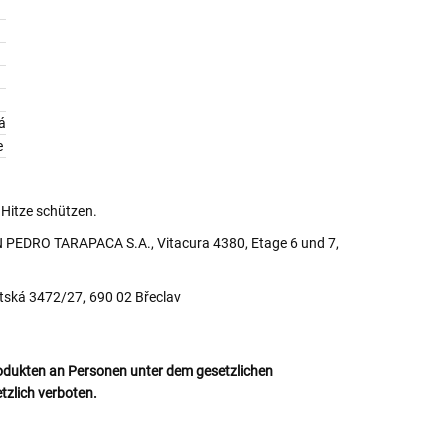
á
e
 Hitze schützen.
 PEDRO TARAPACA S.A., Vitacura 4380, Etage 6 und 7,
tská 3472/27, 690 02 Břeclav
odukten an Personen unter dem gesetzlichen
etzlich verboten.