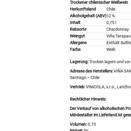
Trockener chilenischer Weißwein
Herkunftsland
Chile
Alkoholgehalt (ABV)
12 %
Inhalt
0,75 l
Rebsorte
Chardonnay
Weingut
Viña Tarapac
Allergene
Enthält Sulfit
Farbe
Weiß
Lagerung:
Trocken lagern und vor
Adresse des Herstellers:
VIŇA SAN
Santiago – Chile
Vertrieb:
VINICOLA, s.r.o., Lanžho
Rechtlicher Hinweis:
Der Verkauf von alkoholischen Pr
Mindestalter im Lieferland ist ges
Volumen:
0.75
Einheit:
litr