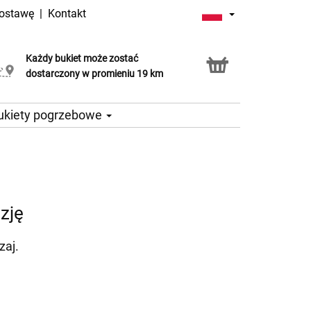
dostawę
|
Kontakt
Każdy bukiet może zostać
Usługa Click & Collect
dostarczony w promieniu 19 km
ukiety pogrzebowe
zję
zaj.