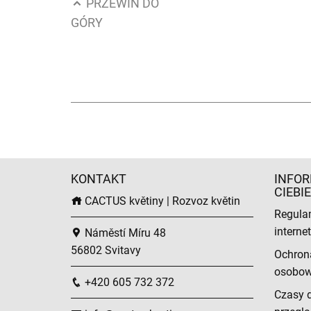
PRZEWIŃ DO
GÓRY
KONTAKT
INFOR
CIEBIE
CACTUS květiny | Rozvoz květin
Regula
intern
Náměstí Míru 48
56802 Svitavy
Ochron
osobo
+420 605 732 372
Czasy 