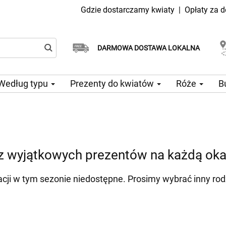
Gdzie dostarczamy kwiaty
|
Opłaty za 
Dostawa tego samego dnia
Wybierz datę dostawy
DARMOWA DOSTAWA LOKALNA
dostępna
Według typu
Prezenty do kwiatów
Róże
B
az wyjątkowych prezentów na każdą oka
zacji w tym sezonie niedostępne. Prosimy wybrać inny rod