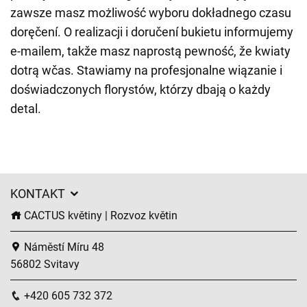
zawsze masz możliwość wyboru dokładnego czasu
doręčení. O realizacji i doručení bukietu informujemy
e-mailem, takže masz naprostą pewność, že kwiaty
dotrą wčas. Stawiamy na profesjonalne wiązanie i
doświadczonych florystów, którzy dbają o każdy
detal.
KONTAKT
CACTUS květiny | Rozvoz květin
Náměstí Míru 48
56802 Svitavy
+420 605 732 372