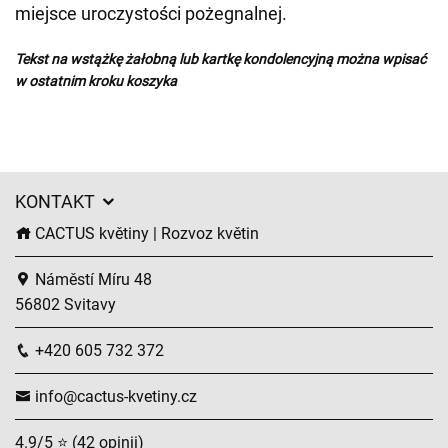
miejsce uroczystości pożegnalnej.
Tekst na wstążkę żałobną lub kartkę kondolencyjną można wpisać
w ostatnim kroku koszyka
KONTAKT
CACTUS květiny | Rozvoz květin
Náměstí Míru 48
56802 Svitavy
+420 605 732 372
info@cactus-kvetiny.cz
4.9/5 ⭐ (42 opinii)