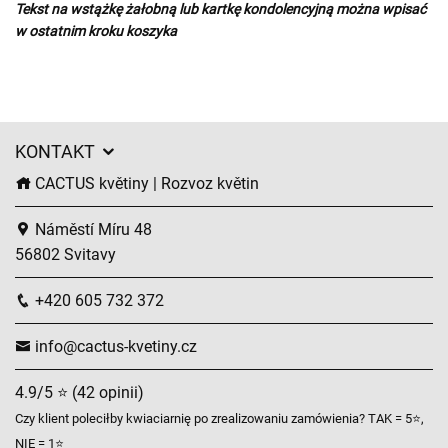
Tekst na wstążkę żałobną lub kartkę kondolencyjną można wpisać
w ostatnim kroku koszyka
KONTAKT
CACTUS květiny | Rozvoz květin
Náměstí Míru 48
56802 Svitavy
+420 605 732 372
info@cactus-kvetiny.cz
4.9/5 ⭐ (42 opinii)
Czy klient poleciłby kwiaciarnię po zrealizowaniu zamówienia? TAK = 5⭐,
NIE = 1⭐