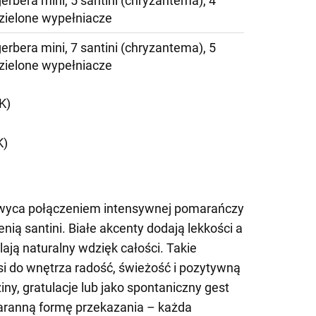
gerbera mini, 5 santini (chryzantema), 4
 zielone wypełniacze
gerbera mini, 7 santini (chryzantema), 5
 zielone wypełniacze
K)
K)
hwyca połączeniem intensywnej pomarańczy
lenią santini. Białe akcenty dodają lekkości a
lają naturalny wdzięk całości. Takie
i do wnętrza radość, świeżość i pozytywną
iny, gratulacje lub jako spontaniczny gest
aranną formę przekazania – każda