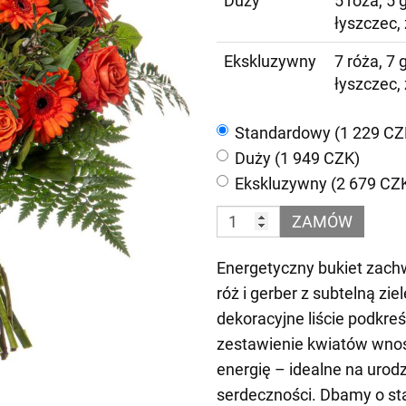
Duży
5 róża, 5 
łyszczec,
Ekskluzywny
7 róża, 7 
łyszczec,
Standardowy (1 229 CZ
Duży (1 949 CZK)
Ekskluzywny (2 679 CZ
ZAMÓW
Energetyczny bukiet zac
róż i gerber z subtelną zie
dekoracyjne liście podkreś
zestawienie kwiatów wnos
energię – idealne na urodz
serdeczności. Dbamy o st