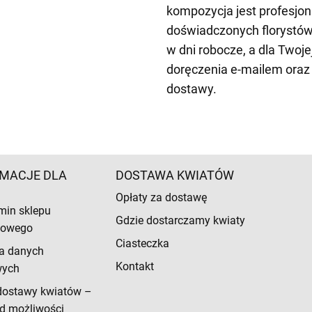
kompozycja jest profesjo
doświadczonych florystów
w dni robocze, a dla Twoj
doręczenia e-mailem oraz
dostawy.
MACJE DLA
DOSTAWA KWIATÓW
Opłaty za dostawę
min sklepu
Gdzie dostarczamy kwiaty
etowego
Ciasteczka
a danych
Kontakt
wych
dostawy kwiatów –
d możliwości