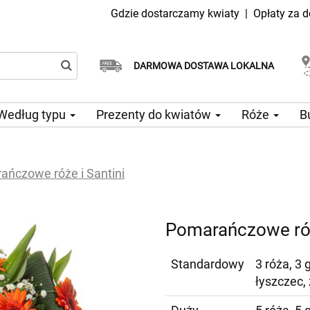
Gdzie dostarczamy kwiaty
|
Opłaty za 
Dostawa tego samego dnia
Wybierz datę dostawy
DARMOWA DOSTAWA LOKALNA
dostępna
Według typu
Prezenty do kwiatów
Róże
B
ańczowe róże i Santini
Pomarańczowe róż
Standardowy
3 róża, 3 
łyszczec,