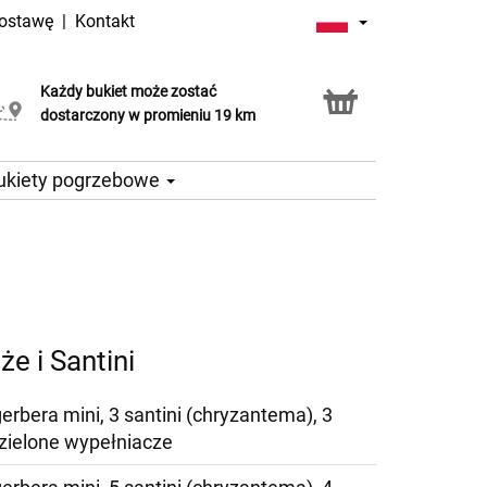
dostawę
|
Kontakt
Każdy bukiet może zostać
Usługa Click & Collect
dostarczony w promieniu 19 km
ukiety pogrzebowe
e i Santini
gerbera mini, 3 santini (chryzantema), 3
 zielone wypełniacze