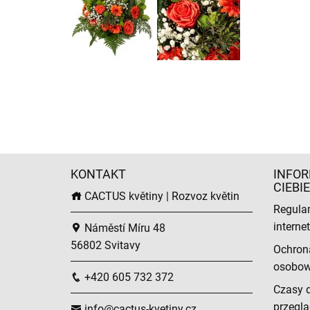
KONTAKT
INFOR
CIEBIE
CACTUS květiny | Rozvoz květin
Regula
intern
Náměstí Míru 48
56802 Svitavy
Ochron
osobo
+420 605 732 372
Czasy 
przeglą
info@cactus-kvetiny.cz