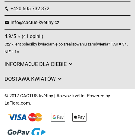
+420 605 732 372
info@cactus-kvetiny.cz
4.9/5 ⭐ (41 opinii)
Czy klient poleciłby kwiaciarnię po zrealizowaniu zamówienia? TAK = 5⭐,
NIE = 1⭐
INFORMACJE DLA CIEBIE
Regulamin sklepu internetowego
DOSTAWA KWIATÓW
Ochrona danych osobowych
Opłaty za dostawę
Czasy dostawy kwiatów – przegląd możliwości
© 2017 CACTUS květiny | Rozvoz květin. Powered by
Gdzie dostarczamy kwiaty
LaFlora.com
.
Ciasteczka
Kontakt