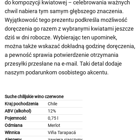
do kompozycji kwiatowej – celebrowania ważnych
chwil nabiera tym samym głębszego znaczenia.
Wyjątkowość tego prezentu podkreśla możliwość
doręczenia go razem z wybranymi kwiatami jeszcze
dziś w dni robocze. Wybierając ten upominek,
można także wskazać dokładną godzinę doręczenia,
a pewność sprawia potwierdzenie otrzymania
przesyłki przesłane na e-mail. Taki detal dodaje
naszym podarunkom osobistego akcentu.
Suche chilijskie wino czerwone
Kraj pochodzenia
Chile
ABV (alkohol)
12%
Pojemność
0,75 l
Odmiana
Merlot
Winnica
Viña Tarapacá
Alergeny
zawiera siarczyny