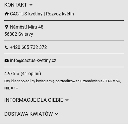
KONTAKT
CACTUS květiny | Rozvoz květin
Náměstí Míru 48
56802 Svitavy
+420 605 732 372
info@cactus-kvetiny.cz
4.9/5 ⭐ (41 opinii)
Czy klient poleciłby kwiaciarnię po zrealizowaniu zamówienia? TAK = 5⭐,
NIE = 1⭐
INFORMACJE DLA CIEBIE
Regulamin sklepu internetowego
DOSTAWA KWIATÓW
Ochrona danych osobowych
Opłaty za dostawę
Czasy dostawy kwiatów – przegląd możliwości