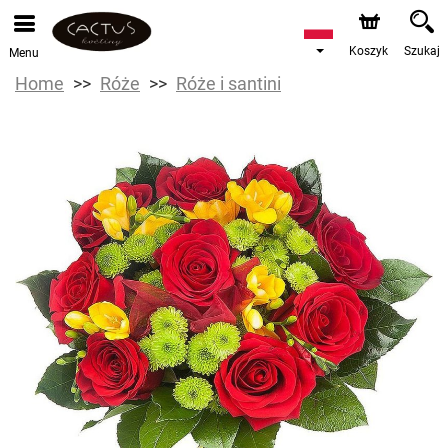
Koszyk
Szukaj
Menu
Home
Róże
Róże i santini