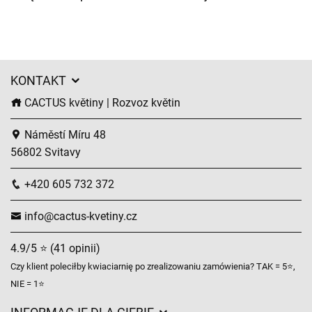
KONTAKT
CACTUS květiny | Rozvoz květin
Náměstí Míru 48
56802 Svitavy
+420 605 732 372
info@cactus-kvetiny.cz
4.9/5 ⭐ (41 opinii)
Czy klient poleciłby kwiaciarnię po zrealizowaniu zamówienia? TAK = 5⭐,
NIE = 1⭐