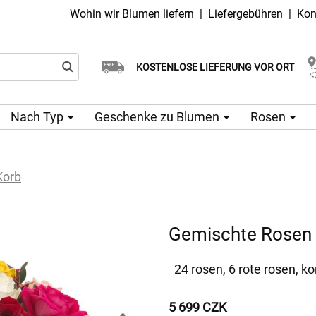
Wohin wir Blumen liefern
|
Liefergebühren
|
Kon
Wählen Sie Ihr Lieferdatum
KOSTENLOSE LIEFERUNG VOR ORT
Lieferung am selben Tag möglich
Nach Typ
Geschenke zu Blumen
Rosen
Korb
Gemischte Rosen 
24 rosen, 6 rote rosen, ko
5 699 CZK