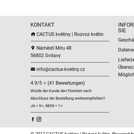
KONTAKT
INFOR
SIE
CACTUS květiny | Rozvoz květin
Geschä
Náměstí Míru 48
Datens
56802 Svitavy
Lieferz
Übersic
info@cactus-kvetiny.cz
Möglich
4.9/5 ⭐ (41 Bewertungen)
Würde der Kunde den Floristen nach
Abschluss der Bestellung weiterempfehlen?
JA = 5⭐, NEIN = 1⭐
© 2017 CACTUS květiny | Rozvoz květin. Powered b