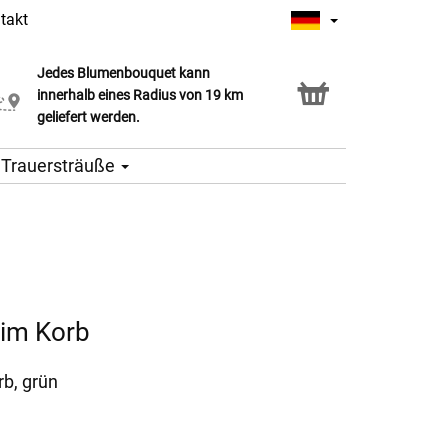
takt
Jedes Blumenbouquet kann
Click & Collect Service
innerhalb eines Radius von 19 km
geliefert werden.
Trauersträuße
im Korb
rb, grün