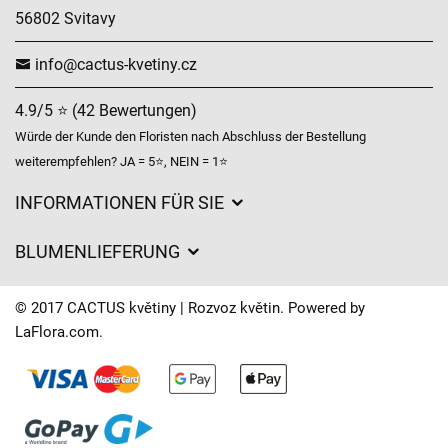
56802 Svitavy
info@cactus-kvetiny.cz
4.9/5 ⭐ (42 Bewertungen)
Würde der Kunde den Floristen nach Abschluss der Bestellung
weiterempfehlen? JA = 5⭐, NEIN = 1⭐
INFORMATIONEN FÜR SIE
Geschäftsbedingungen
BLUMENLIEFERUNG
Datenschutz
Liefergebühren
Lieferzeiten für Blumen – Übersicht der Möglichkeiten
© 2017 CACTUS květiny | Rozvoz květin. Powered by
Wohin wir Blumen liefern
LaFlora.com
.
Cookies
Kontakt