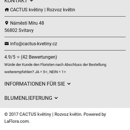
KONTAKT
CACTUS květiny | Rozvoz květin
Náměstí Míru 48
56802 Svitavy
info@cactus-kvetiny.cz
4.9/5 ⭐ (42 Bewertungen)
Würde der Kunde den Floristen nach Abschluss der Bestellung
weiterempfehlen? JA = 5⭐, NEIN = 1⭐
INFORMATIONEN FÜR SIE
Geschäftsbedingungen
BLUMENLIEFERUNG
Datenschutz
Liefergebühren
Lieferzeiten für Blumen – Übersicht der Möglichkeiten
© 2017 CACTUS květiny | Rozvoz květin. Powered by
Wohin wir Blumen liefern
LaFlora.com
.
Cookies