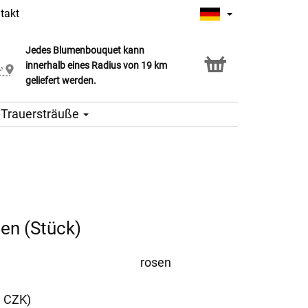
takt
Jedes Blumenbouquet kann
Click & Collect Service
innerhalb eines Radius von 19 km
geliefert werden.
Trauersträuße
en (Stück)
rosen
9 CZK)