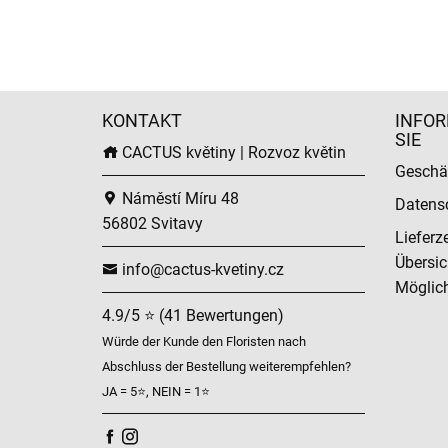
KONTAKT
INFOR
SIE
CACTUS květiny | Rozvoz květin
Geschä
Náměstí Míru 48
Datens
56802 Svitavy
Lieferz
Übersic
info@cactus-kvetiny.cz
Möglich
4.9/5 ⭐ (41 Bewertungen)
Würde der Kunde den Floristen nach
Abschluss der Bestellung weiterempfehlen?
JA = 5⭐, NEIN = 1⭐