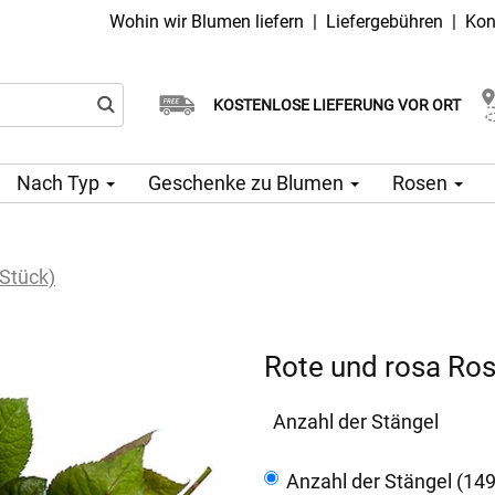
Wohin wir Blumen liefern
|
Liefergebühren
|
Kon
Wählen Sie Ihr Lieferdatum
KOSTENLOSE LIEFERUNG VOR ORT
Lieferung am selben Tag möglich
Nach Typ
Geschenke zu Blumen
Rosen
Stück)
Rote und rosa Ros
Anzahl der Stängel
Anzahl der Stängel (14