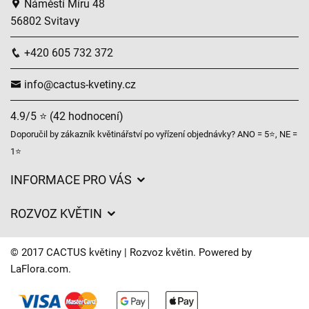
Náměstí Míru 48
56802 Svitavy
+420 605 732 372
info@cactus-kvetiny.cz
4.9/5 ⭐ (42 hodnocení)
Doporučil by zákazník květinářství po vyřízení objednávky? ANO = 5⭐, NE =
1⭐
INFORMACE PRO VÁS
Obchodní podmínky
ROZVOZ KVĚTIN
Ochrana osobních údajů
Ceny za doručení
Často kladené dotazy
© 2017 CACTUS květiny | Rozvoz květin. Powered by
O nás
LaFlora.com
.
Časy doručení květin – přehled možností
Kam doručujeme květiny
Svatební floristika
Cookies